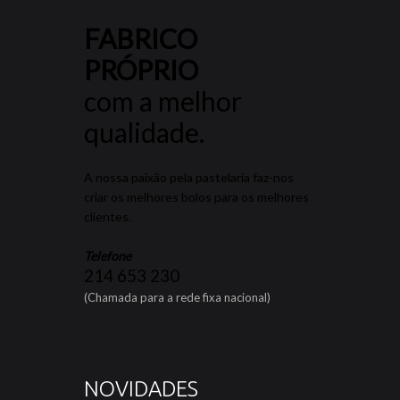
FABRICO
PRÓPRIO
com a melhor
qualidade.
A nossa paixão pela pastelaria faz-nos
criar os melhores bolos para os melhores
clientes.
Telefone
214 653 230
(Chamada para a rede fixa nacional)
NOVIDADES