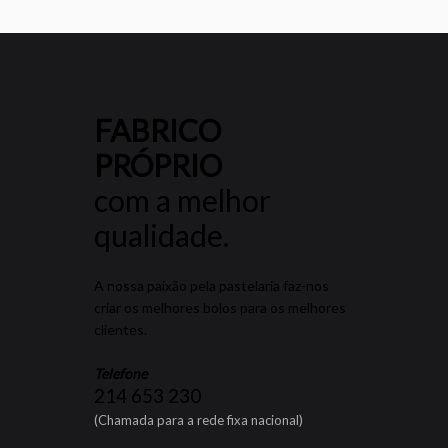
FABRICO
PRÓPRIO
com a melhor
qualidade.
A nossa paixão pela pastelaria faz-nos
criar os melhores bolos para os melhores
clientes.
Telefone
214 653 230
(Chamada para a rede fixa nacional)