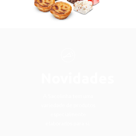
Novidades
A Sacolinha tem uma
variedade de produtos
especialmente
elaborados para si.